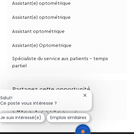
Assistant(e) optométrique
Assistant(e) optométrique
Assistant optométrique
Assistant(e) Optometrique
Spécialiste du service aux patients - temps
partiel
Partagez cette opportunité
Fermer
Salut!
la
Ce poste vous intéresse ?
Partager
Partager
Partagez
Partager
notification
du
via
via
via
par
Je suis intéressé(e)
Emplois similaires
chatbot
LinkedIn
Facebook
twitter
e-
mail