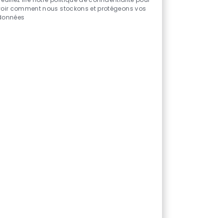
activés
voir comment nous stockons et protégeons vos
données