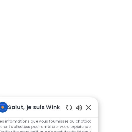
Salut, je suis Wink
Sons
de
Les informations que vous fournissez au chatbot
chatbot
seront collectées pour améliorer votre expérience.
euillez lire notre politique de confidentialité pour