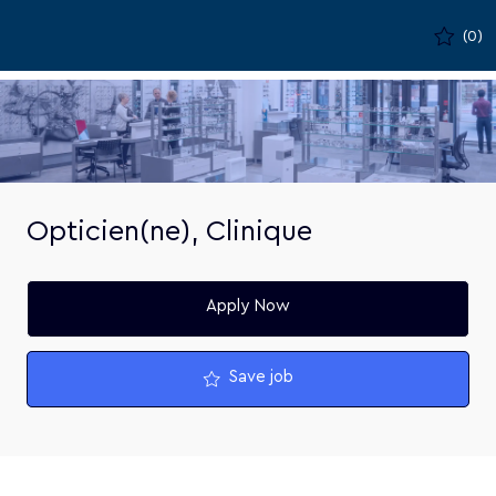
Skip to main content
(0)
-
Opticien(ne), Clinique
Apply Now
Save job