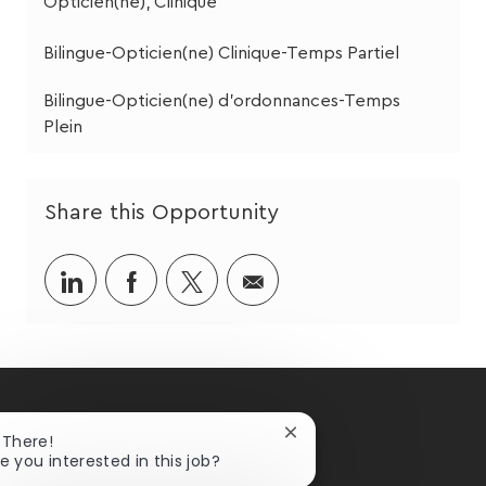
Opticien(ne), Clinique
Bilingue-Opticien(ne) Clinique-Temps Partiel
Bilingue-Opticien(ne) d'ordonnances-Temps
Plein
Share this Opportunity
Share
Share
Share
Share
via
via
via
via
LinkedIn
Facebook
twitter
email
Close
 There!
chatbot
e you interested in this job?
notification