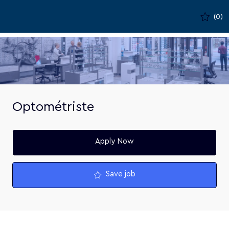
Skip to main content
(0)
-
Optométriste
Apply Now
Save job