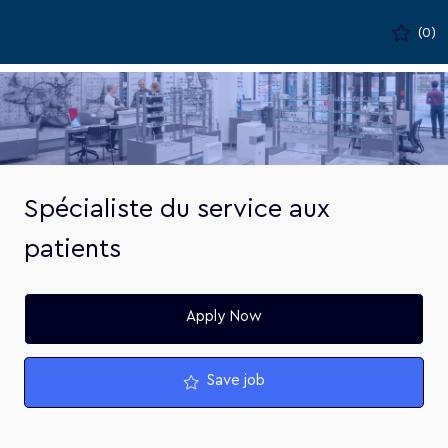
Skip to main content
(0)
-
Spécialiste du service aux
patients
Apply Now
Save job