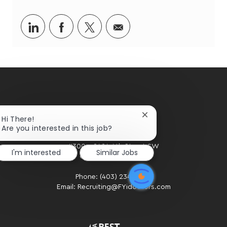
Share
Share
Share
Share
via
via
via
via
LinkedIn
Facebook
twitter
email
Close
Hi There!
chatbot
Are you interested in this job?
notification
HOME OFFICE
#300 - 2424 4th Street SW
I'm interested
Similar Jobs
Calgary, AB. T2S 2T4
Phone: (403) 234-2020
Email: Recruiting@FYidoctors.com